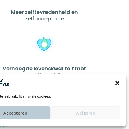
Meer zelftevredenheid en
zelfacceptatie
Verhoogde levenskwaliteit met
groei in welzijn
 gebruikt fit en vitale cookies.
Accepteren
Weigeren
arden